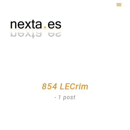
Togg
navig
854 LECrim
- 1 post