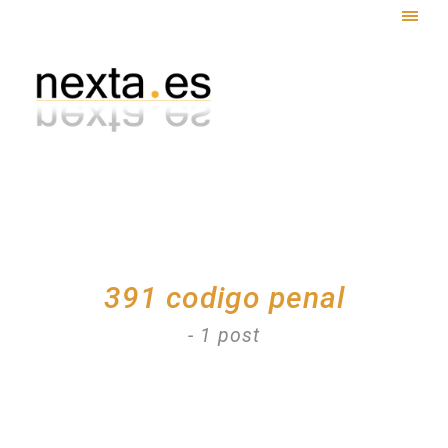
Togg
navig
391 codigo penal
- 1 post