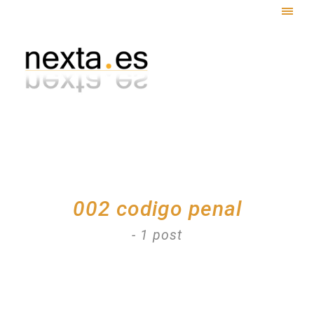
Togg
navig
002 codigo penal
- 1 post