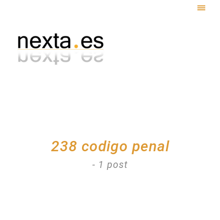
Togg
navig
238 codigo penal
- 1 post