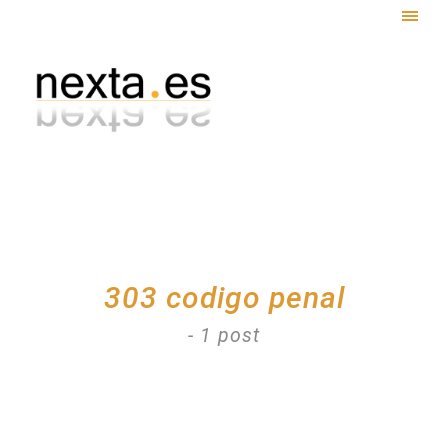
Togg
navig
303 codigo penal
- 1 post