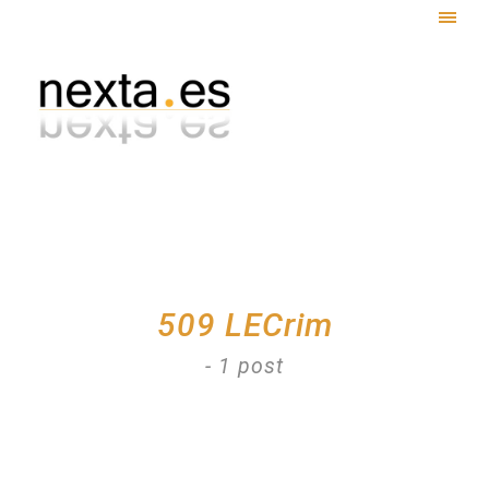
Togg
navig
509 LECrim
- 1 post