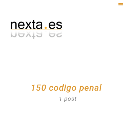
Togg
navig
150 codigo penal
- 1 post