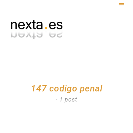
Togg
navig
147 codigo penal
- 1 post