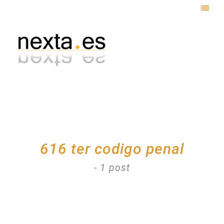
Togg
navig
616 ter codigo penal
- 1 post