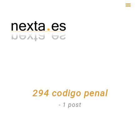
Togg
navig
294 codigo penal
- 1 post