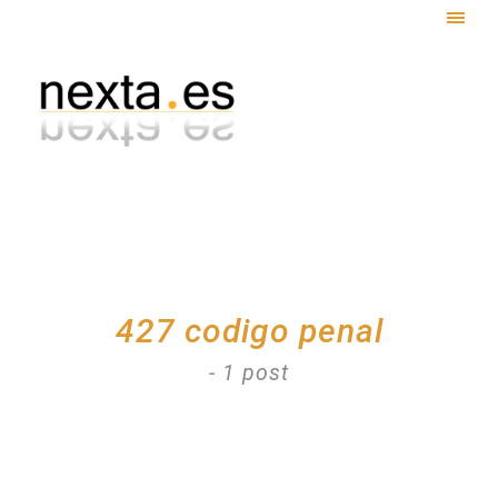
Togg
navig
427 codigo penal
- 1 post