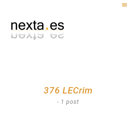
Togg
navig
376 LECrim
- 1 post