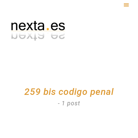
Togg
navig
259 bis codigo penal
- 1 post