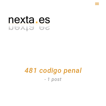
Togg
navig
481 codigo penal
- 1 post