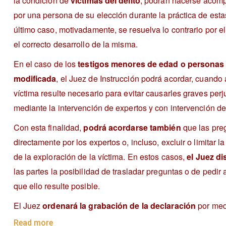
la condición de
víctimas del delito
, podrán hacerse acomp
por una persona de su elección durante la práctica de esta
último caso, motivadamente, se resuelva lo contrario por el
el correcto desarrollo de la misma.
En el caso de los
testigos menores de edad o personas 
modificada
, el Juez de Instrucción podrá acordar, cuando a
víctima resulte necesario para evitar causarles graves perj
mediante la intervención de expertos y con intervención d
Con esta finalidad,
podrá acordarse también
que las preg
directamente por los expertos o, incluso, excluir o limitar l
de la exploración de la víctima. En estos casos,
el Juez d
las partes la posibilidad de trasladar preguntas o de pedir 
que ello resulte posible.
El Juez
ordenará la grabación de la declaración
por med
Read more