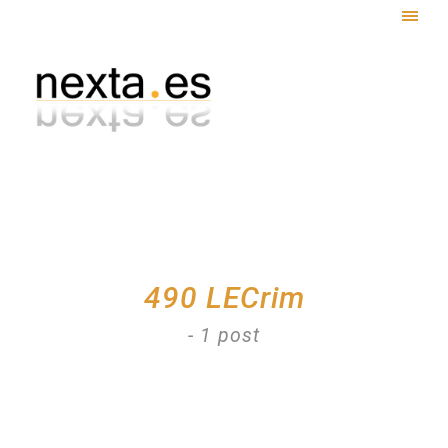
Togg
navig
490 LECrim
- 1 post