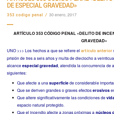
DE ESPECIAL GRAVEDAD»
30 enero, 2017
353 codigo penal
/
ARTÍCULO 353 CÓDIGO PENAL «DELITO DE INCE
GRAVEDAD»
UNO >>> Los hechos a que se refiere el
artículo anterior
prisión de tres a seis años y multa de dieciocho a veintic
alcance
especial gravedad
, atendida la concurrencia de 
siguientes:
Que afecte a una
superficie
de considerable importa
Que se deriven grandes o graves efectos
erosivos
en
Que altere significativamente las condiciones de
vid
espacio natural protegido.
Que el incendio afecte a zonas próximas a
núcleos 