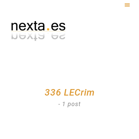
Togg
navig
336 LECrim
- 1 post