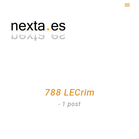
Togg
navig
788 LECrim
- 1 post