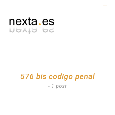
Togg
navig
576 bis codigo penal
- 1 post