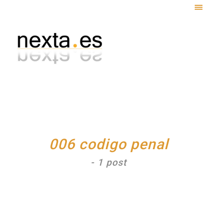
Togg
navig
006 codigo penal
- 1 post